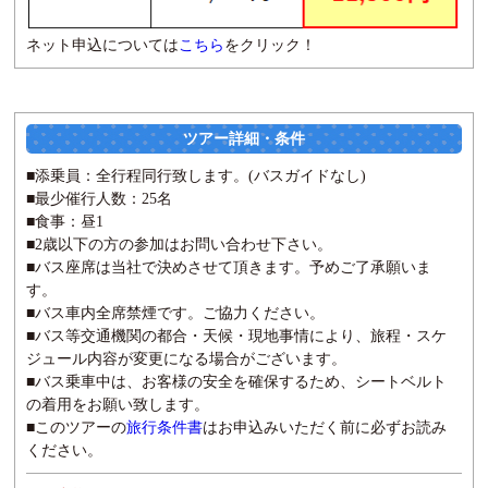
ネット申込については
こちら
をクリック！
ツアー詳細・条件
■添乗員：全行程同行致します。(バスガイドなし)
■最少催行人数：25名
■食事：昼1
■2歳以下の方の参加はお問い合わせ下さい。
■バス座席は当社で決めさせて頂きます。予めご了承願いま
す。
■バス車内全席禁煙です。ご協力ください。
■バス等交通機関の都合・天候・現地事情により、旅程・スケ
ジュール内容が変更になる場合がございます。
■バス乗車中は、お客様の安全を確保するため、シートベルト
の着用をお願い致します。
■このツアーの
旅行条件書
はお申込みいただく前に必ずお読み
ください。