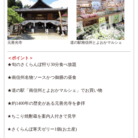
元善光寺
道の駅南信州とよおかマルシェ
＜ポイント＞
★旬のさくらんぼ狩り30分食べ放題
★南信州名物ソースかつ御膳の昼食
★道の駅「南信州とよおかマルシェ」でお買い物
★約1400年の歴史がある元善光寺を参拝
★ちこり焼酎蔵を案内人付きで見学
★さくらんぼ寒天ゼリー1個(お土産)