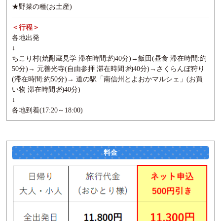
★野菜の種(お土産)
＜行程＞
各地出発
↓
ちこり村(焼酎蔵見学 滞在時間:約40分)→飯田(昼食 滞在時間:約
50分)→ 元善光寺(自由参拝 滞在時間:約40分)→さくらんぼ狩り
(滞在時間:約50分)→ 道の駅「南信州とよおかマルシェ」(お買
い物 滞在時間:約40分)
↓
各地到着(17:20～18:00)
料金